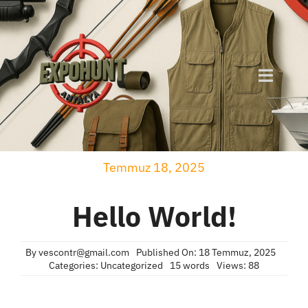
Skip
to
content
Toggle
Naviga
Hakkımızda
Temmuz 18, 2025
Neden Expo Hunt ?
Hello World!
Katılımcı Rehberi
By
vescontr@gmail.com
Published On: 18 Temmuz, 2025
Etkinlik Programı
Categories:
Uncategorized
15 words
Views: 88