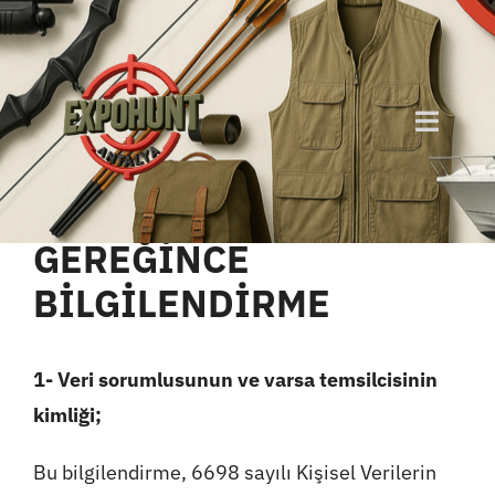
Skip
to
content
6698 SAYILI KİŞİSEL
Toggle
VERİLERİN
Naviga
KORUNMASI KANUNU
Hakkımızda
GEREĞİNCE
Neden Expo Hunt ?
BİLGİLENDİRME
Katılımcı Rehberi
1- Veri sorumlusunun ve varsa temsilcisinin
kimliği;
Etkinlik Programı
Bu bilgilendirme, 6698 sayılı Kişisel Verilerin